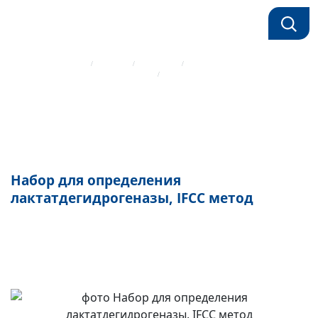
Главная страница
Каталог
Реагенты
Биохимические реагенты Mindray
Набор для определения лактатдегидрогеназы, IFCC метод
Набор для определения
лактатдегидрогеназы, IFCC метод