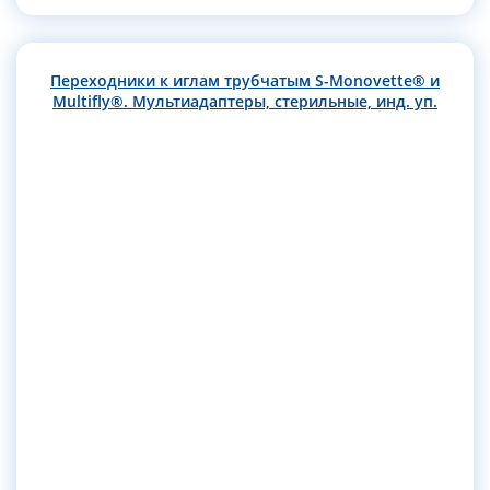
Переходники к иглам трубчатым S-Monovette® и
Multifly®. Мультиадаптеры, стерильные, инд. уп.