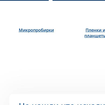
Микропробирки
Пленки 
планшет