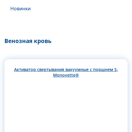
Новинки
Венозная кровь
Активатор свертывания вакуумные с поршнем S-
Monovette®