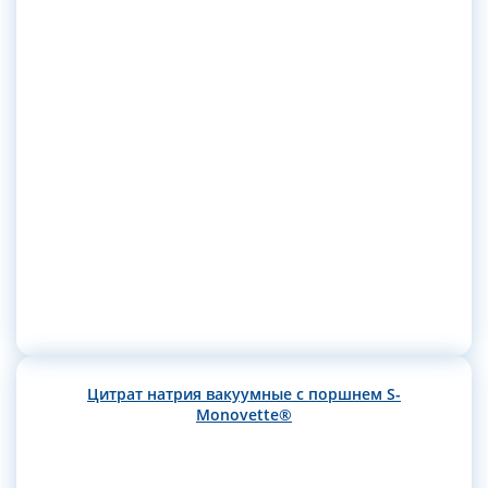
Цитрат натрия вакуумные с поршнем S-
Monovette®