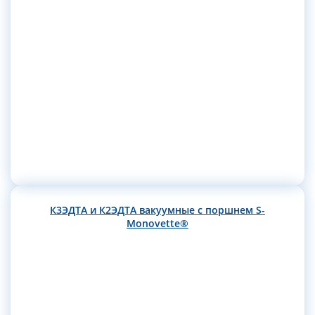
К3ЭДТА и К2ЭДТА вакуумные с поршнем S-
Monovette®