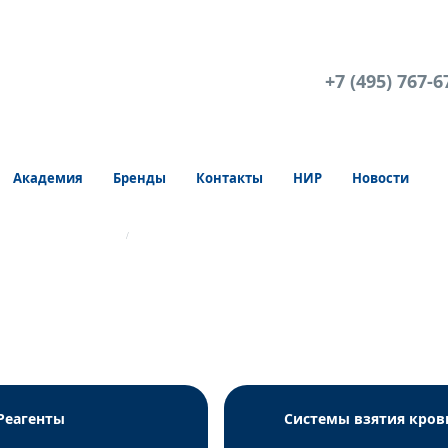
+7 (495) 767-6
Академия
Бренды
Контакты
НИР
Новости
 реагенты Mindray
Набор для определения билирубина прямого, DS
Реагенты
Системы взятия кров