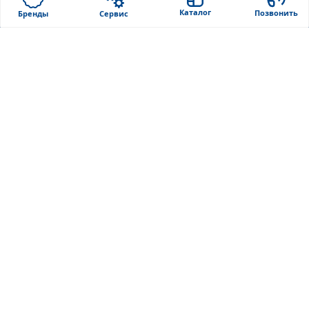
Бренды
Лабораторное
Каталог
Позвонить
Бренды
Сервис
оборудование
Контакты
Реагенты
Новости
Системы взятия крови
Политика
конфиденциальности
Лабораторный
пластик
Карта сайта
Сервис
Контакты
Москва
,
ул. Ленинская
слобода, 26 к 5
+7 (495) 767-67-13
info@fokus-m.ru