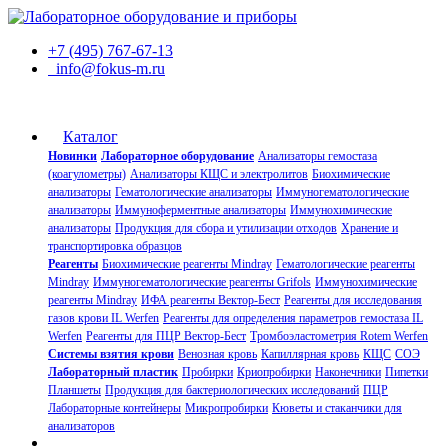
+7 (495) 767-67-13
info@fokus-m.ru
Каталог
Новинки
Лабораторное оборудование
Анализаторы гемостаза
(коагулометры)
Анализаторы КЩС и электролитов
Биохимические
анализаторы
Гематологические анализаторы
Иммуногематологические
анализаторы
Иммуноферментные анализаторы
Иммунохимические
анализаторы
Продукция для сбора и утилизации отходов
Хранение и
транспортировка образцов
Реагенты
Биохимические реагенты Mindray
Гематологические реагенты
Mindray
Иммуногематологические реагенты Grifols
Иммунохимические
реагенты Mindray
ИФА реагенты Вектор-Бест
Реагенты для исследования
газов крови IL Werfen
Реагенты для определения параметров гемостаза IL
Werfen
Реагенты для ПЦР Вектор-Бест
Тромбоэластометрия Rotem Werfen
Системы взятия крови
Венозная кровь
Капиллярная кровь
КЩС
СОЭ
Лабораторный пластик
Пробирки
Криопробирки
Наконечники
Пипетки
Планшеты
Продукция для бактериологических исследований
ПЦР
Лабораторные контейнеры
Микропробирки
Кюветы и стаканчики для
анализаторов
О компании