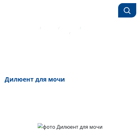
Главная страница
Каталог
Реагенты
Дилюент для мочи
Биохимические реагенты Mindray
Дилюент для мочи