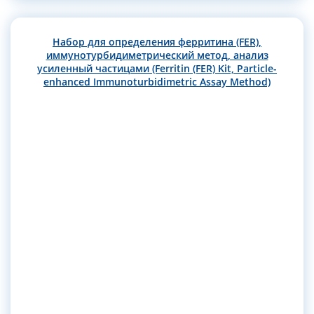
Набор для определения ферритина (FER),
иммунотурбидиметрический метод, анализ
усиленный частицами (Ferritin (FER) Kit, Particle-
enhanced Immunoturbidimetric Assay Method)