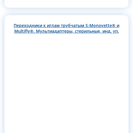
Переходники к иглам трубчатым S-Monovette® и
Multifly®. Мультиадаптеры, стерильные, инд. уп.