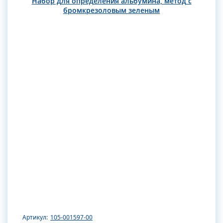
Набор для определения альбумина, метод с
бромкрезоловым зеленым
Артикул:
105-001597-00