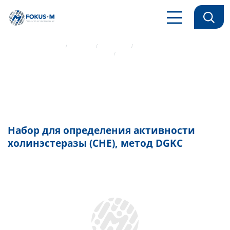
Главная страница
Каталог
Реагенты
Биохимические реагенты Mindray
Набор для определения активности холинэстеразы (CHE), метод
DGKC
Набор для определения активности
холинэстеразы (CHE), метод DGKC