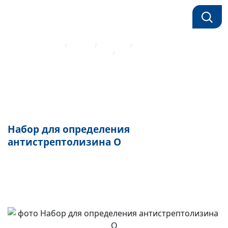
Главная страница
Каталог
Реагенты
Биохимические реагенты Mindray
Набор для определения антистрептолизина О
Набор для определения
антистрептолизина О