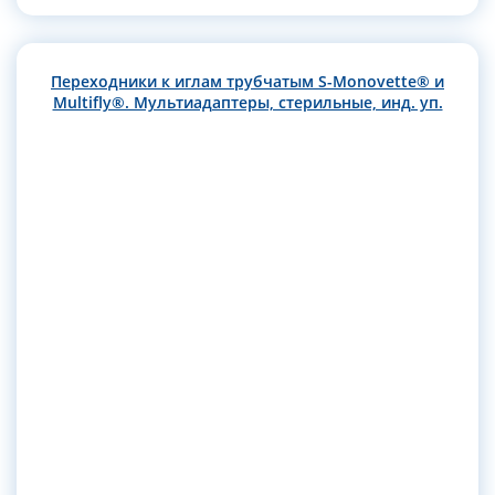
Переходники к иглам трубчатым S-Monovette® и
Multifly®. Мультиадаптеры, стерильные, инд. уп.