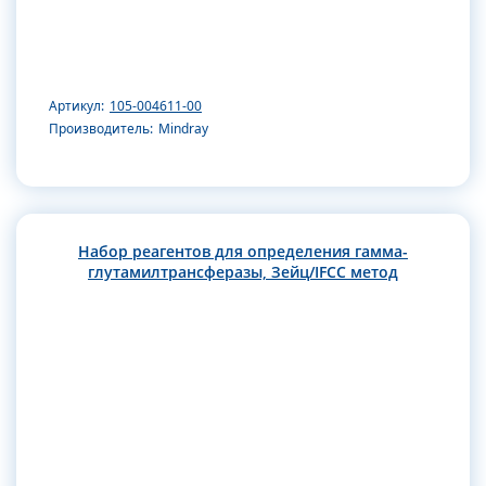
Артикул:
105-004611-00
Производитель:
Mindray
Набор реагентов для определения гамма-
глутамилтрансферазы, Зейц/IFCC метод