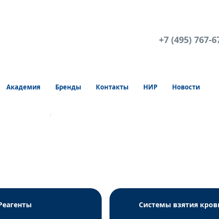
+7 (495) 767-6
Академия
Бренды
Контакты
НИР
Новости
ПЦР Вектор-Бест
РеалБест РНК ВГG (комплект 1)
Реагенты
Системы взятия кров