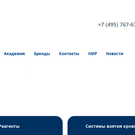
+7 (495) 767-6
Академия
Бренды
Контакты
НИР
Новости
ПЦР Вектор-Бест
РеалБест ДНК ВПЧ 6/11 (комплект 1)
Реагенты
Системы взятия кров