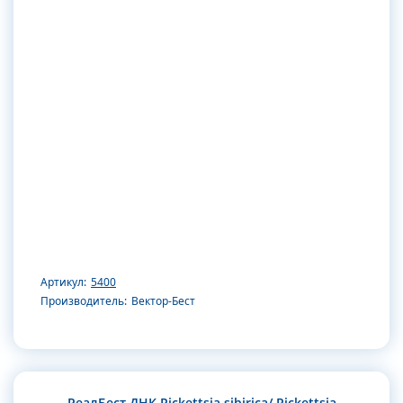
Артикул:
5400
Производитель:
Вектор-Бест
РеалБест ДНК Rickettsia sibirica/ Rickettsia