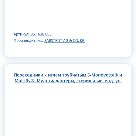
Артикул:
85.1638.005
Производитель:
SARSTEDT AG & CO. KG
Переходники к иглам трубчатым S-Monovette® и
Multifly®. Мультиадаптеры, стерильные, инд. уп.