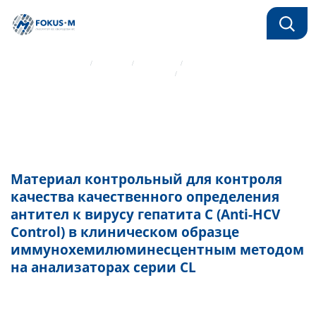
Главная страница
Каталог
Реагенты
Иммунохимические реагенты Mindray
Материал контрольный для контроля качества качественного
определения антител к вирусу гепатита С (Anti-HCV Control) в
клиническом образце иммунохемилюминесцентным методом на
анализаторах серии CL
Материал контрольный для контроля
качества качественного определения
антител к вирусу гепатита С (Anti-HCV
Control) в клиническом образце
иммунохемилюминесцентным методом
на анализаторах серии CL