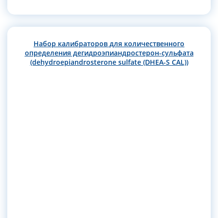
Набор калибраторов для количественного
определения дегидроэпиандростерон-сульфата
(dehydroepiandrosterone sulfate (DHEA-S CAL))