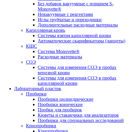
Без добавок вакуумные с поршнем S-
Monovette®
Невакуумные с реагентами
Иглы трубчатые и переходники
Дополнительные расходные материалы
Капиллярная кровь
Системы взятия капиллярной крови
Автоматические скарификаторы (ланцеты)
КЩС
Система Monovette®
Расходные материалы
СОЭ
Системы для измерения СОЭ в пробах
венозной крови
Системы для измерения СОЭ в пробах
капиллярной крови
Лабораторный пластик
Пробирки
Пробирки цилиндрические
Пробирки конические
Пробки для пробирок
Кюветы и стаканчики для анализаторов
Пробирки для специальных исследований
Криопробирки
Криопробирки