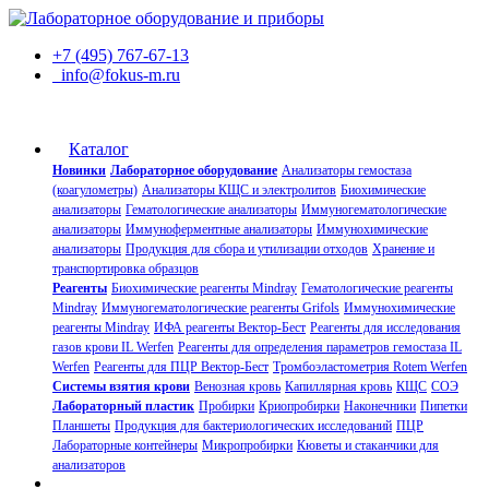
+7 (495) 767-67-13
info@fokus-m.ru
Каталог
Новинки
Лабораторное оборудование
Анализаторы гемостаза
(коагулометры)
Анализаторы КЩС и электролитов
Биохимические
анализаторы
Гематологические анализаторы
Иммуногематологические
анализаторы
Иммуноферментные анализаторы
Иммунохимические
анализаторы
Продукция для сбора и утилизации отходов
Хранение и
транспортировка образцов
Реагенты
Биохимические реагенты Mindray
Гематологические реагенты
Mindray
Иммуногематологические реагенты Grifols
Иммунохимические
реагенты Mindray
ИФА реагенты Вектор-Бест
Реагенты для исследования
газов крови IL Werfen
Реагенты для определения параметров гемостаза IL
Werfen
Реагенты для ПЦР Вектор-Бест
Тромбоэластометрия Rotem Werfen
Системы взятия крови
Венозная кровь
Капиллярная кровь
КЩС
СОЭ
Лабораторный пластик
Пробирки
Криопробирки
Наконечники
Пипетки
Планшеты
Продукция для бактериологических исследований
ПЦР
Лабораторные контейнеры
Микропробирки
Кюветы и стаканчики для
анализаторов
О компании