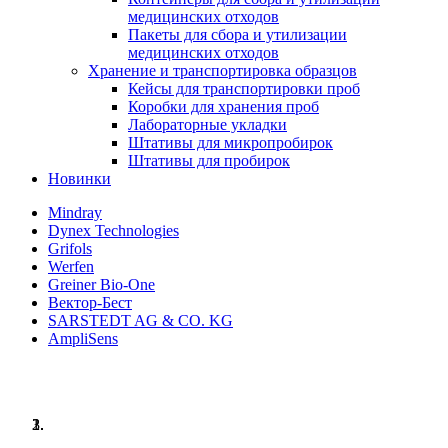
медицинских отходов
Пакеты для сбора и утилизации
медицинских отходов
Хранение и транспортировка образцов
Кейсы для транспортировки проб
Коробки для хранения проб
Лабораторные укладки
Штативы для микропробирок
Штативы для пробирок
Новинки
Mindray
Dynex Technologies
Grifols
Werfen
Greiner Bio-One
Вектор-Бест
SARSTEDT AG & CO. KG
AmpliSens