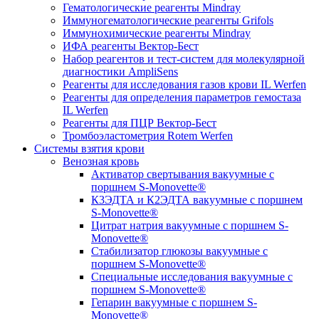
Гематологические реагенты Mindray
Иммуногематологические реагенты Grifols
Иммунохимические реагенты Mindray
ИФА реагенты Вектор-Бест
Набор реагентов и тест-систем для молекулярной
диагностики AmpliSens
Реагенты для исследования газов крови IL Werfen
Реагенты для определения параметров гемостаза
IL Werfen
Реагенты для ПЦР Вектор-Бест
Тромбоэластометрия Rotem Werfen
Системы взятия крови
Венозная кровь
Активатор свертывания вакуумные с
поршнем S-Monovette®
К3ЭДТА и К2ЭДТА вакуумные с поршнем
S-Monovette®
Цитрат натрия вакуумные с поршнем S-
Monovette®
Стабилизатор глюкозы вакуумные с
поршнем S-Monovette®
Специальные исследования вакуумные с
поршнем S-Monovette®
Гепарин вакуумные с поршнем S-
Monovette®