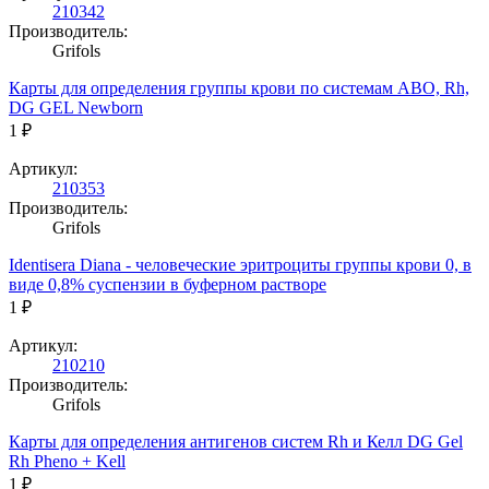
210342
Производитель:
Grifols
Карты для определения группы крови по системам ABO, Rh,
DG GEL Newborn
1 ₽
Артикул:
210353
Производитель:
Grifols
Identisera Diana - человеческие эритроциты группы крови 0, в
виде 0,8% суспензии в буферном растворе
1 ₽
Артикул:
210210
Производитель:
Grifols
Карты для определения антигенов систем Rh и Келл DG Gel
Rh Pheno + Kell
1 ₽