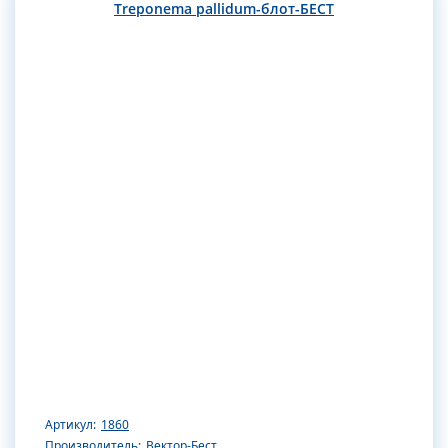
Treponema pallidum-блот-БЕСТ
Артикул:
1860
Производитель:
Вектор-Бест