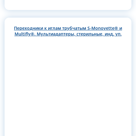
Переходники к иглам трубчатым S-Monovette® и
Multifly®. Мультиадаптеры, стерильные, инд. уп.