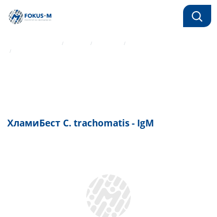
Главная страница
Каталог
Реагенты
ИФА реагенты Вектор-Бест
ХламиБест C. trachomatis - IgM
ХламиБест C. trachomatis - IgM