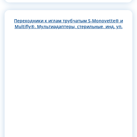
Переходники к иглам трубчатым S-Monovette® и
Multifly®. Мультиадаптеры, стерильные, инд. уп.