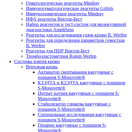
Гематологические реагенты Mindray
Иммуногематологические реагенты Grifols
Иммунохимические реагенты Mindray
ИФА реагенты Вектор-Бест
Набор реагентов и тест-систем для молекулярной
диагностики AmpliSens
Реагенты для исследования газов крови IL Werfen
Реагенты для определения параметров гемостаза
IL Werfen
Реагенты для ПЦР Вектор-Бест
Тромбоэластометрия Rotem Werfen
Системы взятия крови
Венозная кровь
Активатор свертывания вакуумные с
поршнем S-Monovette®
К3ЭДТА и К2ЭДТА вакуумные с поршнем
S-Monovette®
Цитрат натрия вакуумные с поршнем S-
Monovette®
Стабилизатор глюкозы вакуумные с
поршнем S-Monovette®
Специальные исследования вакуумные с
поршнем S-Monovette®
Гепарин вакуумные с поршнем S-
Monovette®