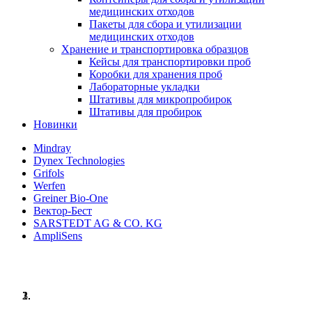
медицинских отходов
Пакеты для сбора и утилизации
медицинских отходов
Хранение и транспортировка образцов
Кейсы для транспортировки проб
Коробки для хранения проб
Лабораторные укладки
Штативы для микропробирок
Штативы для пробирок
Новинки
Mindray
Dynex Technologies
Grifols
Werfen
Greiner Bio-One
Вектор-Бест
SARSTEDT AG & CO. KG
AmpliSens