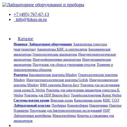
+7 (495) 767-67-13
info@fokus-m.ru
Каталог
Новинки
Лабораторное оборудование
Анализаторы гемостаза
(коагулометры)
Анализаторы КЩС и электролитов
Биохимические
анализаторы
Гематологические анализаторы
Иммуногематологические
анализаторы
Иммуноферментные анализаторы
Иммунохимические
анализаторы
Продукция для сбора и утилизации отходов
Хранение и
транспортировка образцов
Реагенты
Биохимические реагенты Mindray
Гематологические реагенты
Mindray
Иммуногематологические реагенты Grifols
Иммунохимические
реагенты Mindray
ИФА реагенты Вектор-Бест
Реагенты для исследования
газов крови IL Werfen
Реагенты для определения параметров гемостаза IL
Werfen
Реагенты для ПЦР Вектор-Бест
Тромбоэластометрия Rotem Werfen
Системы взятия крови
Венозная кровь
Капиллярная кровь
КЩС
СОЭ
Лабораторный пластик
Пробирки
Криопробирки
Наконечники
Пипетки
Планшеты
Продукция для бактериологических исследований
ПЦР
Лабораторные контейнеры
Микропробирки
Кюветы и стаканчики для
анализаторов
О компании