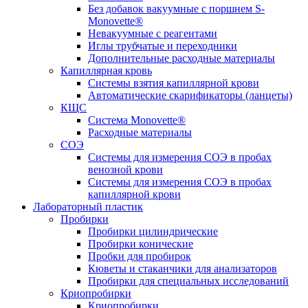
Без добавок вакуумные с поршнем S-
Monovette®
Невакуумные с реагентами
Иглы трубчатые и переходники
Дополнительные расходные материалы
Капиллярная кровь
Системы взятия капиллярной крови
Автоматические скарификаторы (ланцеты)
КЩС
Система Monovette®
Расходные материалы
СОЭ
Системы для измерения СОЭ в пробах
венозной крови
Системы для измерения СОЭ в пробах
капиллярной крови
Лабораторный пластик
Пробирки
Пробирки цилиндрические
Пробирки конические
Пробки для пробирок
Кюветы и стаканчики для анализаторов
Пробирки для специальных исследований
Криопробирки
Криопробирки