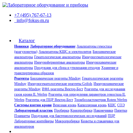
+7 (495) 767-67-13
info@fokus-m.ru
Каталог
Новинки
Лабораторное оборудование
Анализаторы гемостаза
(коагулометры)
Анализаторы КЩС и электролитов
Биохимические
анализаторы
Гематологические анализаторы
Иммуногематологические
анализаторы
Иммуноферментные анализаторы
Иммунохимические
анализаторы
Продукция для сбора и утилизации отходов
Хранение и
транспортировка образцов
Реагенты
Биохимические реагенты Mindray
Гематологические реагенты
Mindray
Иммуногематологические реагенты Grifols
Иммунохимические
реагенты Mindray
ИФА реагенты Вектор-Бест
Реагенты для исследования
газов крови IL Werfen
Реагенты для определения параметров гемостаза IL
Werfen
Реагенты для ПЦР Вектор-Бест
Тромбоэластометрия Rotem Werfen
Системы взятия крови
Венозная кровь
Капиллярная кровь
КЩС
СОЭ
Лабораторный пластик
Пробирки
Криопробирки
Наконечники
Пипетки
Планшеты
Продукция для бактериологических исследований
ПЦР
Лабораторные контейнеры
Микропробирки
Кюветы и стаканчики для
анализаторов
О компании