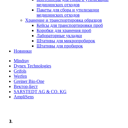
медицинских отходов
Пакеты для сбора и утилизации
медицинских отходов
Хранение и транспортировка образцов
Кейсы для транспортировки проб
Коробки для хранения проб
Лабораторные укладки
Штативы для микропробирок
Штативы для пробирок
Новинки
Mindray
Dynex Technologies
Grifols
Werfen
Greiner Bio-One
Вектор-Бест
SARSTEDT AG & CO. KG
AmpliSens