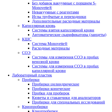
Без добавок вакуумные с поршнем S-
Monovette®
Невакуумные с реагентами
Иглы трубчатые и переходники
Дополнительные расходные материалы
Капиллярная кровь
Системы взятия капиллярной крови
Автоматические скарификаторы (ланцеты)
КЩС
Система Monovette®
Расходные материалы
СОЭ
Системы для измерения СОЭ в пробах
венозной крови
Системы для измерения СОЭ в пробах
капиллярной крови
Лабораторный пластик
Пробирки
Пробирки цилиндрические
Пробирки конические
Пробки для пробирок
Кюветы и стаканчики для анализаторов
Пробирки для специальных исследований
Криопробирки
Криопробирки