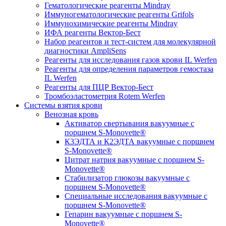
Гематологические реагенты Mindray
Иммуногематологические реагенты Grifols
Иммунохимические реагенты Mindray
ИФА реагенты Вектор-Бест
Набор реагентов и тест-систем для молекулярной
диагностики AmpliSens
Реагенты для исследования газов крови IL Werfen
Реагенты для определения параметров гемостаза
IL Werfen
Реагенты для ПЦР Вектор-Бест
Тромбоэластометрия Rotem Werfen
Системы взятия крови
Венозная кровь
Активатор свертывания вакуумные с
поршнем S-Monovette®
К3ЭДТА и К2ЭДТА вакуумные с поршнем
S-Monovette®
Цитрат натрия вакуумные с поршнем S-
Monovette®
Стабилизатор глюкозы вакуумные с
поршнем S-Monovette®
Специальные исследования вакуумные с
поршнем S-Monovette®
Гепарин вакуумные с поршнем S-
Monovette®