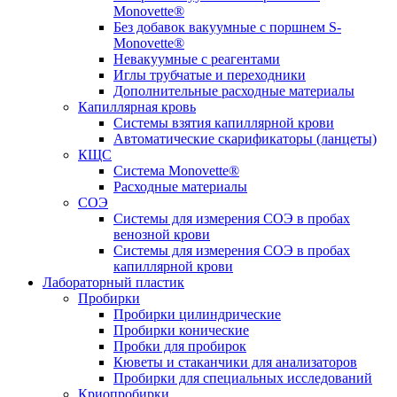
Monovette®
Без добавок вакуумные с поршнем S-
Monovette®
Невакуумные с реагентами
Иглы трубчатые и переходники
Дополнительные расходные материалы
Капиллярная кровь
Системы взятия капиллярной крови
Автоматические скарификаторы (ланцеты)
КЩС
Система Monovette®
Расходные материалы
СОЭ
Системы для измерения СОЭ в пробах
венозной крови
Системы для измерения СОЭ в пробах
капиллярной крови
Лабораторный пластик
Пробирки
Пробирки цилиндрические
Пробирки конические
Пробки для пробирок
Кюветы и стаканчики для анализаторов
Пробирки для специальных исследований
Криопробирки