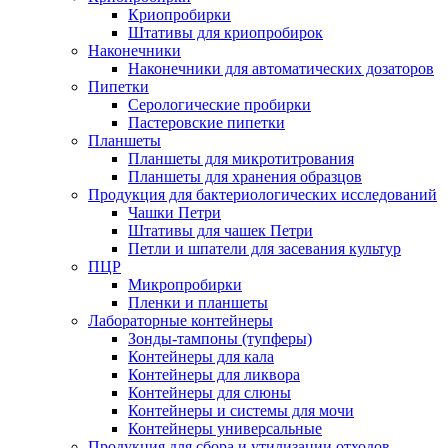
Криопробирки
Штативы для криопробирок
Наконечники
Наконечники для автоматических дозаторов
Пипетки
Серологические пробирки
Пастеровские пипетки
Планшеты
Планшеты для микротитрования
Планшеты для хранения образцов
Продукция для бактериологических исследований
Чашки Петри
Штативы для чашек Петри
Петли и шпатели для засевания культур
ПЦР
Микропробирки
Пленки и планшеты
Лабораторные контейнеры
Зонды-тампоны (тупферы)
Контейнеры для кала
Контейнеры для ликвора
Контейнеры для слюны
Контейнеры и системы для мочи
Контейнеры универсальные
Продукция для сбора и утилизации отходов