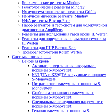
Биохимические реагенты Mindray
Гематологические реагенты Mindray
Иммуногематологические реагенты Grifols
Иммунохимические реагенты Mindray
ИФА реагенты Вектор-Бест
Набор реагентов и тест-систем для молекулярной
диагностики AmpliSens
Реагенты для исследования газов крови IL Werfen
Реагенты для определения параметров гемостаза
IL Werfen
Реагенты для ПЦР Вектор-Бест
Тромбоэластометрия Rotem Werfen
Системы взятия крови
Венозная кровь
Активатор свертывания вакуумные с
поршнем S-Monovette®
К3ЭДТА и К2ЭДТА вакуумные с поршнем
S-Monovette®
Цитрат натрия вакуумные с поршнем S-
Monovette®
Стабилизатор глюкозы вакуумные с
поршнем S-Monovette®
Специальные исследования вакуумные с
поршнем S-Monovette®
Гепарин вакуумные с поршнем S-