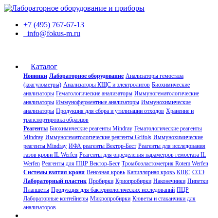
+7 (495) 767-67-13
info@fokus-m.ru
Каталог
Новинки
Лабораторное оборудование
Анализаторы гемостаза
(коагулометры)
Анализаторы КЩС и электролитов
Биохимические
анализаторы
Гематологические анализаторы
Иммуногематологические
анализаторы
Иммуноферментные анализаторы
Иммунохимические
анализаторы
Продукция для сбора и утилизации отходов
Хранение и
транспортировка образцов
Реагенты
Биохимические реагенты Mindray
Гематологические реагенты
Mindray
Иммуногематологические реагенты Grifols
Иммунохимические
реагенты Mindray
ИФА реагенты Вектор-Бест
Реагенты для исследования
газов крови IL Werfen
Реагенты для определения параметров гемостаза IL
Werfen
Реагенты для ПЦР Вектор-Бест
Тромбоэластометрия Rotem Werfen
Системы взятия крови
Венозная кровь
Капиллярная кровь
КЩС
СОЭ
Лабораторный пластик
Пробирки
Криопробирки
Наконечники
Пипетки
Планшеты
Продукция для бактериологических исследований
ПЦР
Лабораторные контейнеры
Микропробирки
Кюветы и стаканчики для
анализаторов
О компании