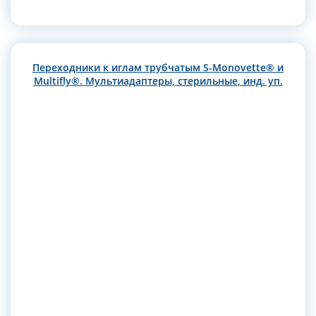
Переходники к иглам трубчатым S-Monovette® и
Multifly®. Мультиадаптеры, стерильные, инд. уп.