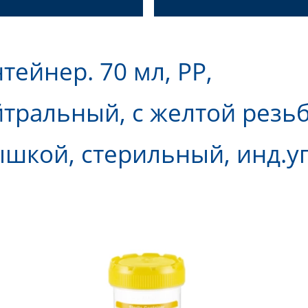
тейнер. 70 мл, PР,
тральный, с желтой резь
шкой, стерильный, инд.уп