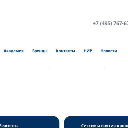
+7 (495) 767-6
Академия
Бренды
Контакты
НИР
Новости
Лабораторные контейнеры
Контейнеры универсальные
й крышкой, стерильный, инд.уп.
Реагенты
Системы взятия кров