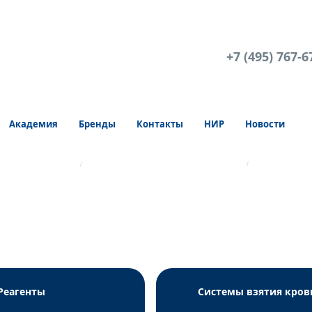
+7 (495) 767-6
Академия
Бренды
Контакты
НИР
Новости
апиллярная кровь
Системы взятия капиллярной крови
Пробирки "Min
Реагенты
Системы взятия кров