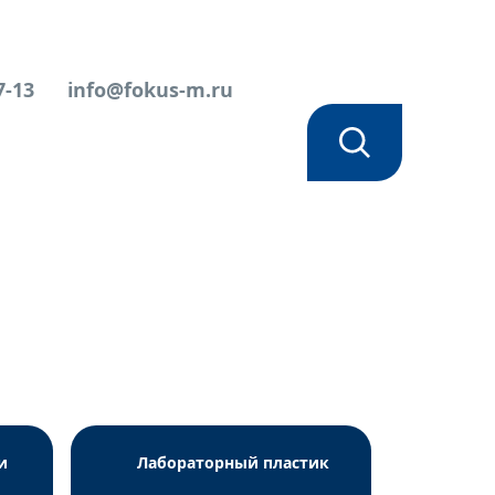
7-13
info@fokus-m.ru
iCollect" К2ЭДТА, 0.25/0.5 мл (16х43 мм)
и
Лабораторный пластик