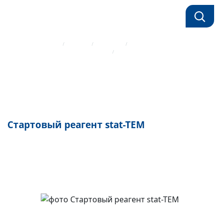
Главная страница
Каталог
Реагенты
Стартовый реагент stat-TEM
Тромбоэластометрия Rotem Werfen
Стартовый реагент stat-TEM