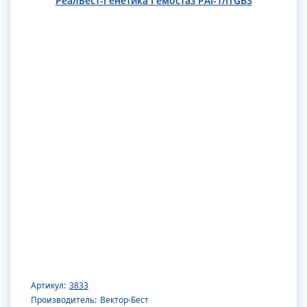
РеалБест-Генетика Гемостаз РАI-1/IТGВ3
Артикул:
3833
Производитель:
Вектор-Бест