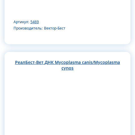
Артикул:
5469
Производитель:
Вектор-Бест
РеалБест-Вет ДНК Mycoplasma canis/Mycoplasma
cynos