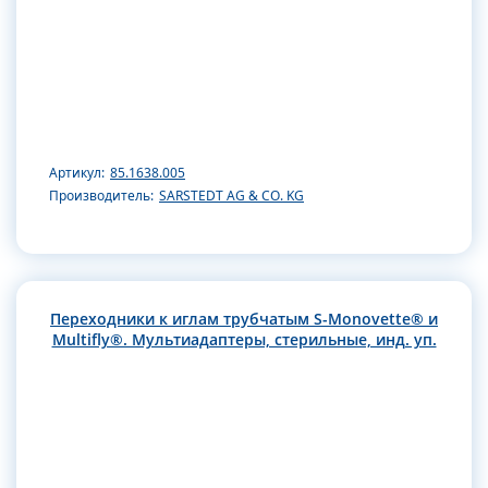
Артикул:
85.1638.005
Производитель:
SARSTEDT AG & CO. KG
Переходники к иглам трубчатым S-Monovette® и
Multifly®. Мультиадаптеры, стерильные, инд. уп.