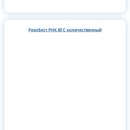
РеалБест РНК ВГС количественный