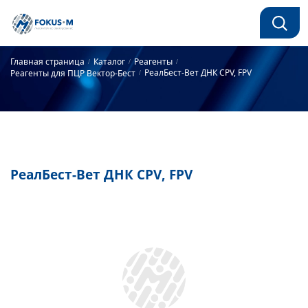
Главная страница
Каталог
Реагенты
РеалБест-Вет ДНК CPV, FPV
Реагенты для ПЦР Вектор-Бест
РеалБест-Вет ДНК CPV, FPV