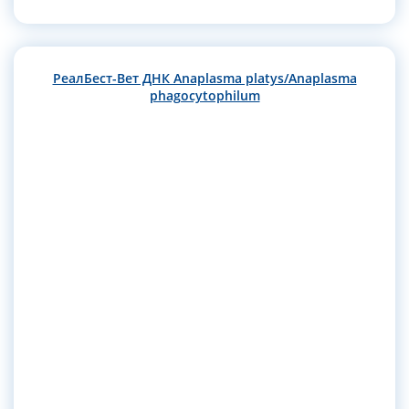
РеалБест-Вет ДНК Anaplasma platys/Anaplasma
phagocytophilum