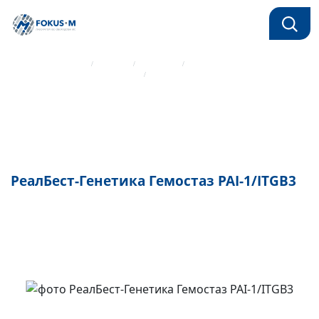
Главная страница
Каталог
Реагенты
Реагенты для ПЦР Вектор-Бест
РеалБест-Генетика Гемостаз РАI-1/IТGВ3
РеалБест-Генетика Гемостаз РАI-1/IТGВ3