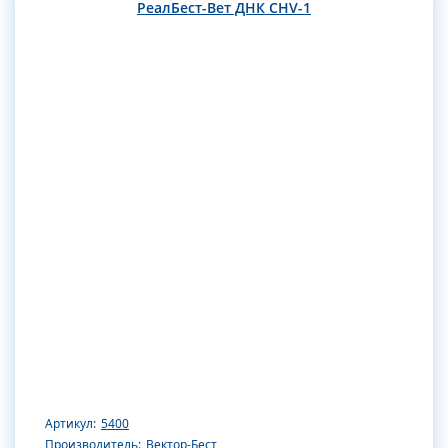
РеалБест-Вет ДНК CHV-1
Артикул:
5400
Производитель:
Вектор-Бест