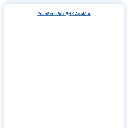
РеалБест-Вет ДНК АниМаг