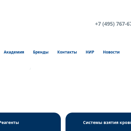
+7 (495) 767-6
Академия
Бренды
Контакты
НИР
Новости
ПЦР Вектор-Бест
РеалБест ДНК Сandida famata/Сandida guilliermondii (к
Реагенты
Системы взятия кров