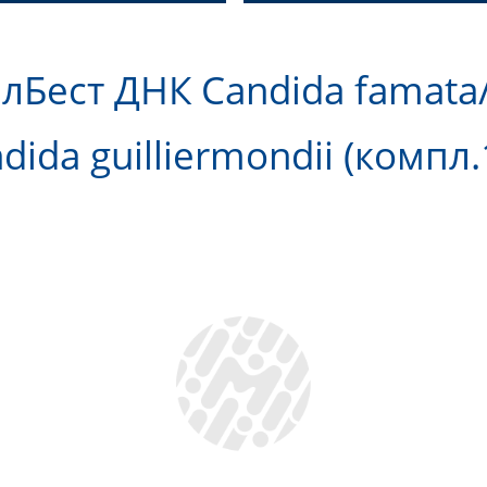
лБест ДНК Сandida famata
dida guilliermondii (компл.