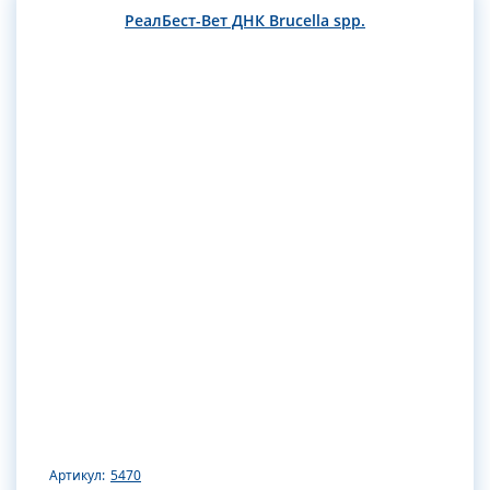
РеалБест-Вет ДНК Brucella spp.
Артикул:
5470