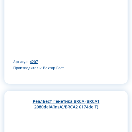
Артикул:
4207
Производитель:
Вектор-Бест
РеалБест-Генетика BRCA (BRCA1
2080delA(insA)/BRCA2 6174delT)