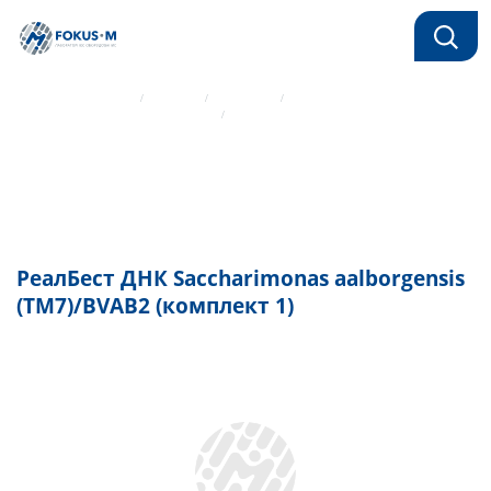
Главная страница
Каталог
Реагенты
Реагенты для ПЦР Вектор-Бест
РеалБест ДНК Saccharimonas aalborgensis (TM7)/BVAB2 (комплект 1)
РеалБест ДНК Saccharimonas aalborgensis
(TM7)/BVAB2 (комплект 1)