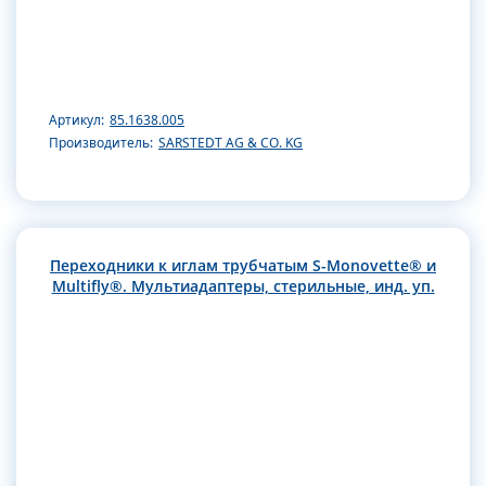
Артикул:
85.1638.005
Производитель:
SARSTEDT AG & CO. KG
Переходники к иглам трубчатым S-Monovette® и
Multifly®. Мультиадаптеры, стерильные, инд. уп.