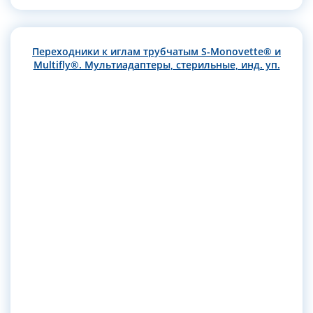
Переходники к иглам трубчатым S-Monovette® и
Multifly®. Мультиадаптеры, стерильные, инд. уп.