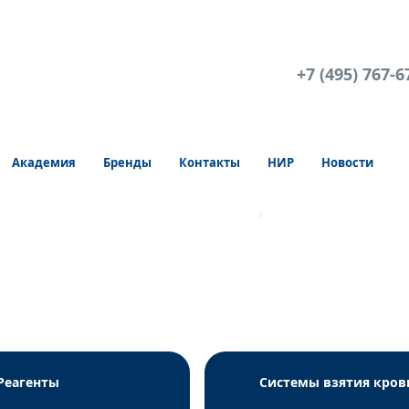
+7 (495) 767-6
Академия
Бренды
Контакты
НИР
Новости
определения параметров гемостаза IL Werfen
Контроли гомоцистеина
Реагенты
Системы взятия кров