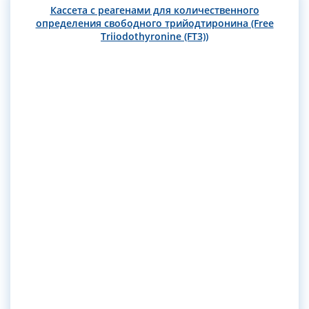
Кассета с реагенами для количественного
определения свободного трийодтиронина (Free
Triiodothyronine (FT3))