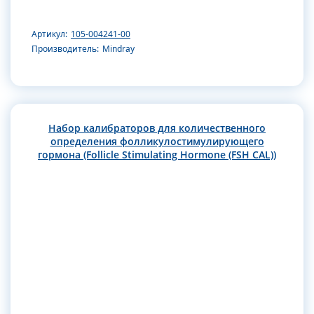
Артикул:
105-004241-00
Производитель:
Mindray
Набор калибраторов для количественного
определения фолликулостимулирующего
гормона (Follicle Stimulating Hormone (FSH CAL))