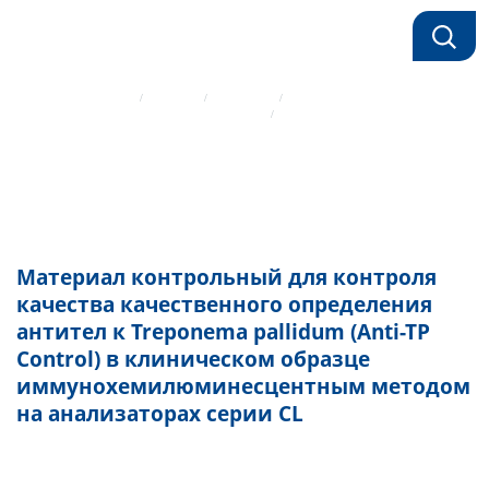
Главная страница
Каталог
Реагенты
Иммунохимические реагенты Mindray
Материал контрольный для контроля качества качественного
определения антител к Treponema pallidum (Anti-TP Control) в
клиническом образце иммунохемилюминесцентным методом на
анализаторах серии CL
Материал контрольный для контроля
качества качественного определения
антител к Treponema pallidum (Anti-TP
Control) в клиническом образце
иммунохемилюминесцентным методом
на анализаторах серии CL