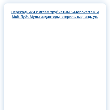
Переходники к иглам трубчатым S-Monovette® и
Multifly®. Мультиадаптеры, стерильные, инд. уп.