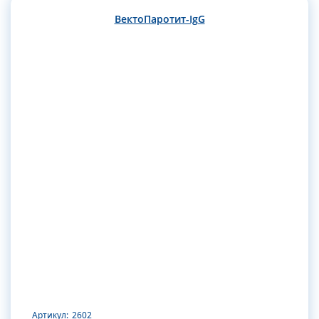
ВектоПаротит-IgG
Артикул:
2602