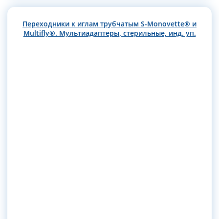
Переходники к иглам трубчатым S-Monovette® и
Multifly®. Мультиадаптеры, стерильные, инд. уп.