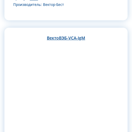
Производитель:
Вектор-Бест
ВектоВЭБ-VCA-IgM