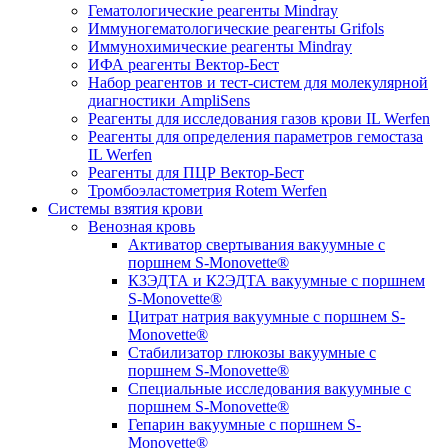
Гематологические реагенты Mindray
Иммуногематологические реагенты Grifols
Иммунохимические реагенты Mindray
ИФА реагенты Вектор-Бест
Набор реагентов и тест-систем для молекулярной
диагностики AmpliSens
Реагенты для исследования газов крови IL Werfen
Реагенты для определения параметров гемостаза
IL Werfen
Реагенты для ПЦР Вектор-Бест
Тромбоэластометрия Rotem Werfen
Системы взятия крови
Венозная кровь
Активатор свертывания вакуумные с
поршнем S-Monovette®
К3ЭДТА и К2ЭДТА вакуумные с поршнем
S-Monovette®
Цитрат натрия вакуумные с поршнем S-
Monovette®
Стабилизатор глюкозы вакуумные с
поршнем S-Monovette®
Специальные исследования вакуумные с
поршнем S-Monovette®
Гепарин вакуумные с поршнем S-
Monovette®