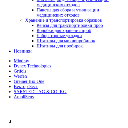
медицинских отходов
Пакеты для сбора и утилизации
медицинских отходов
Хранение и транспортировка образцов
Кейсы для транспортировки проб
Коробки для хранения проб
Лабораторные укладки
Штативы для микропробирок
Штативы для пробирок
Новинки
Mindray
Dynex Technologies
Grifols
Werfen
Greiner Bio-One
Вектор-Бест
SARSTEDT AG & CO. KG
AmpliSens