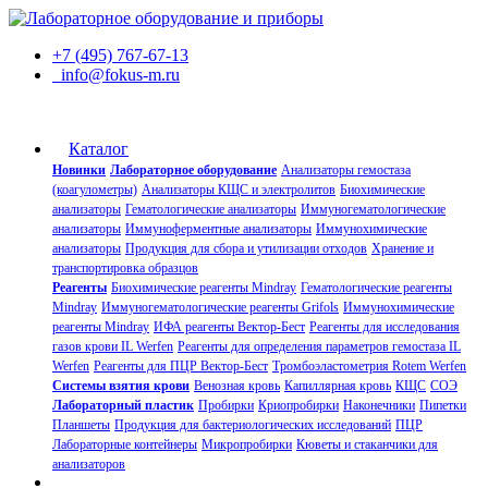
+7 (495) 767-67-13
info@fokus-m.ru
Каталог
Новинки
Лабораторное оборудование
Анализаторы гемостаза
(коагулометры)
Анализаторы КЩС и электролитов
Биохимические
анализаторы
Гематологические анализаторы
Иммуногематологические
анализаторы
Иммуноферментные анализаторы
Иммунохимические
анализаторы
Продукция для сбора и утилизации отходов
Хранение и
транспортировка образцов
Реагенты
Биохимические реагенты Mindray
Гематологические реагенты
Mindray
Иммуногематологические реагенты Grifols
Иммунохимические
реагенты Mindray
ИФА реагенты Вектор-Бест
Реагенты для исследования
газов крови IL Werfen
Реагенты для определения параметров гемостаза IL
Werfen
Реагенты для ПЦР Вектор-Бест
Тромбоэластометрия Rotem Werfen
Системы взятия крови
Венозная кровь
Капиллярная кровь
КЩС
СОЭ
Лабораторный пластик
Пробирки
Криопробирки
Наконечники
Пипетки
Планшеты
Продукция для бактериологических исследований
ПЦР
Лабораторные контейнеры
Микропробирки
Кюветы и стаканчики для
анализаторов
О компании