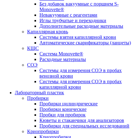
Без добавок вакуумные с поршнем S-
Monovette®
Невакуумные с реагентами
Иглы трубчатые и переходники
Дополнительные расходные материалы
Капиллярная кровь
Системы взятия капиллярной крови
Автоматические скарификаторы (ланцеты)
КЩС
Система Monovette®
Расходные материалы
СОЭ
Системы для измерения СОЭ в пробах
венозной крови
Системы для измерения СОЭ в пробах
капиллярной крови
Лабораторный пластик
Пробирки
Пробирки цилиндрические
Пробирки конические
Пробки для пробирок
Кюветы и стаканчики для анализаторов
Пробирки для специальных исследований
Криопробирки
Криопробирки