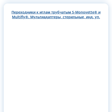
Переходники к иглам трубчатым S-Monovette® и
Multifly®. Мультиадаптеры, стерильные, инд. уп.