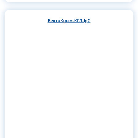
ВектоКрым-КГЛ-IgG