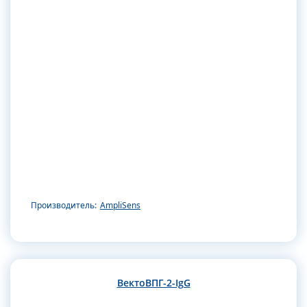
Производитель:
AmpliSens
ВектоВПГ-2-IgG