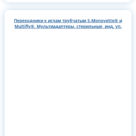
Переходники к иглам трубчатым S-Monovette® и
Multifly®. Мультиадаптеры, стерильные, инд. уп.