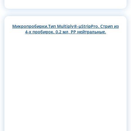
Микропробирки.Тип Multiply®-µStripPro. Стрип из
4-х пробирок. 0.2 мл, РР нейтральные.