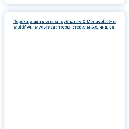
Переходники к иглам трубчатым S-Monovette® и
Multifly®. Мультиадаптеры, стерильные, инд. уп.