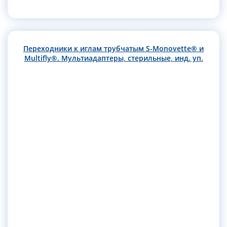
Переходники к иглам трубчатым S-Monovette® и
Multifly®. Мультиадаптеры, стерильные, инд. уп.