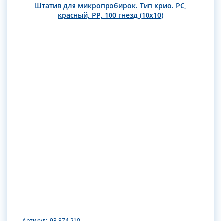
Штатив для микропробирок. Тип крио. РС,
красный, РР, 100 гнезд (10х10)
Артикул:
93.874.210