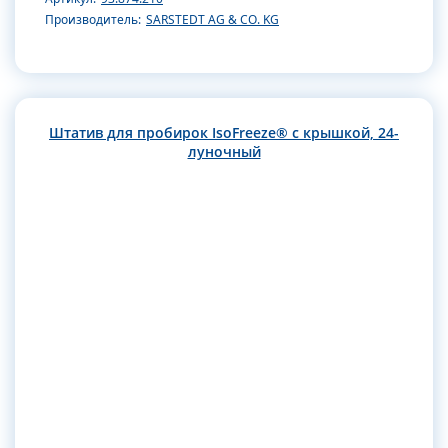
Производитель:
SARSTEDT AG & CO. KG
Штатив для пробирок IsoFreeze® с крышкой, 24-
луночный