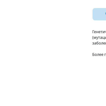
Генети
(мутац
заболе
Более 