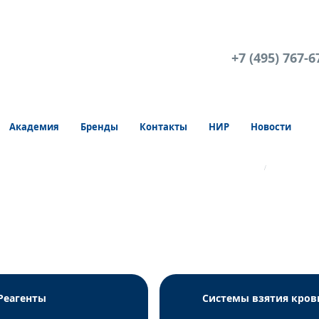
+7 (495) 767-6
Академия
Бренды
Контакты
НИР
Новости
ов и тест-систем для молекулярной диагностики AmpliSens
Генетика
Реагенты
Системы взятия кров