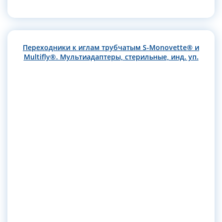
Переходники к иглам трубчатым S-Monovette® и
Multifly®. Мультиадаптеры, стерильные, инд. уп.